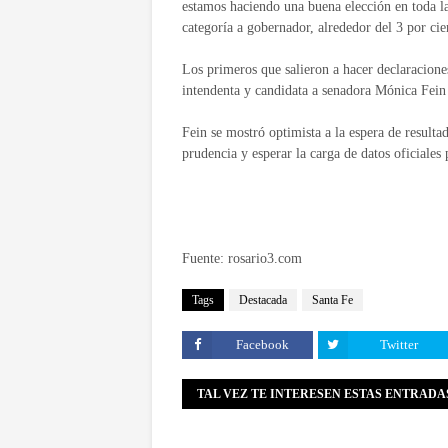
estamos haciendo una buena elección en toda la
categoría a gobernador, alrededor del 3 por cie
Los primeros que salieron a hacer declaracione
intendenta y candidata a senadora Mónica Fein
Fein se mostró optimista a la espera de resulta
prudencia y esperar la carga de datos oficiales 
Fuente: rosario3.com
Tags
Destacada
Santa Fe
Facebook
Twitter
TAL VEZ TE INTERESEN ESTAS ENTRADA