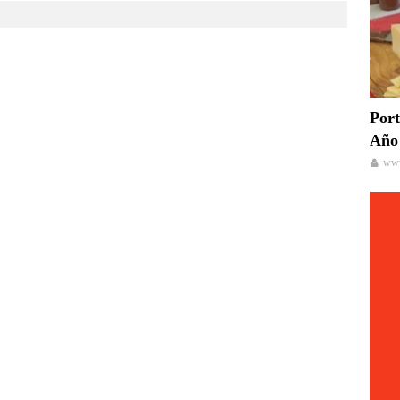
Port
Año 
www