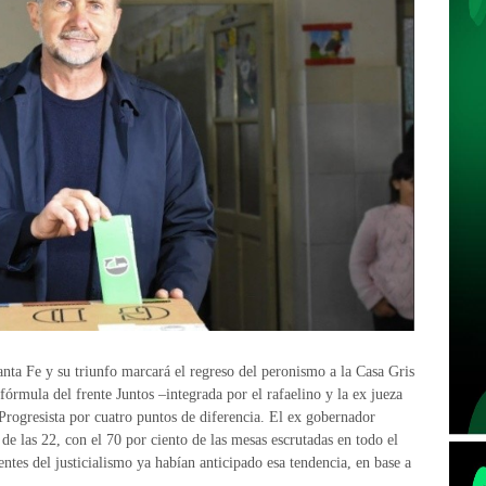
nta Fe y su triunfo marcará el regreso del peronismo a la Casa Gris
fórmula del frente Juntos –integrada por el rafaelino y la ex jueza
Progresista por cuatro puntos de diferencia. El ex gobernador
de las 22, con el 70 por ciento de las mesas escrutadas en todo el
gentes del justicialismo ya habían anticipado esa tendencia, en base a