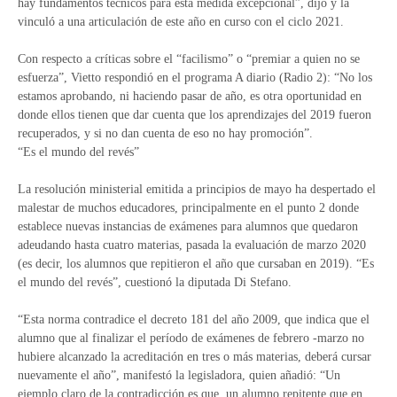
hay fundamentos técnicos para esta medida excepcional”, dijo y la
vinculó a una articulación de este año en curso con el ciclo 2021.
Con respecto a críticas sobre el “facilismo” o “premiar a quien no se
esfuerza”, Vietto respondió en el programa A diario (Radio 2): “No los
estamos aprobando, ni haciendo pasar de año, es otra oportunidad en
donde ellos tienen que dar cuenta que los aprendizajes del 2019 fueron
recuperados, y si no dan cuenta de eso no hay promoción”.
“Es el mundo del revés”
La resolución ministerial emitida a principios de mayo ha despertado el
malestar de muchos educadores, principalmente en el punto 2 donde
establece nuevas instancias de exámenes para alumnos que quedaron
adeudando hasta cuatro materias, pasada la evaluación de marzo 2020
(es decir, los alumnos que repitieron el año que cursaban en 2019). “Es
el mundo del revés”, cuestionó la diputada Di Stefano.
“Esta norma contradice el decreto 181 del año 2009, que indica que el
alumno que al finalizar el período de exámenes de febrero -marzo no
hubiere alcanzado la acreditación en tres o más materias, deberá cursar
nuevamente el año”, manifestó la legisladora, quien añadió: “Un
ejemplo claro de la contradicción es que, un alumno repitente que en