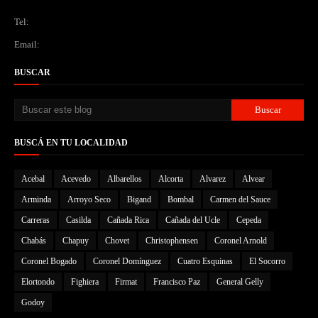
Tel:
Email:
BUSCAR
BUSCÁ EN TU LOCALIDAD
Acebal
Acevedo
Albarellos
Alcorta
Alvarez
Alvear
Arminda
Arroyo Seco
Bigand
Bombal
Carmen del Sauce
Carreras
Casilda
Cañada Rica
Cañada del Ucle
Cepeda
Chabás
Chapuy
Chovet
Christophensen
Coronel Arnold
Coronel Bogado
Coronel Domínguez
Cuatro Esquinas
El Socorro
Elortondo
Fighiera
Firmat
Francisco Paz
General Gelly
Godoy