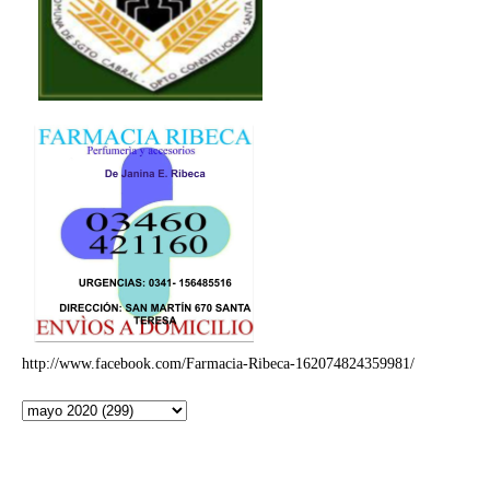
http://www.facebook.com/Farmacia-Ribeca-162074824359981/