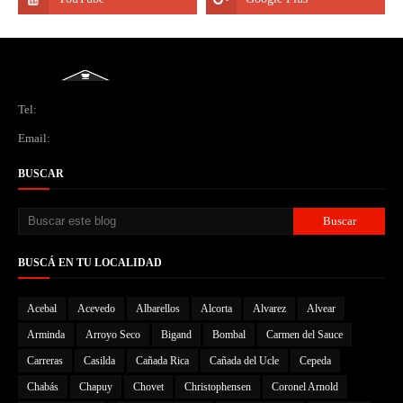
Tel:
Email:
BUSCAR
BUSCÁ EN TU LOCALIDAD
Acebal
Acevedo
Albarellos
Alcorta
Alvarez
Alvear
Arminda
Arroyo Seco
Bigand
Bombal
Carmen del Sauce
Carreras
Casilda
Cañada Rica
Cañada del Ucle
Cepeda
Chabás
Chapuy
Chovet
Christophensen
Coronel Arnold