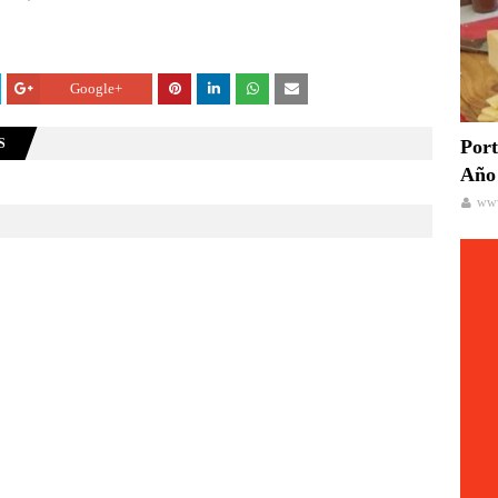
Google+
S
Port
Año 
www