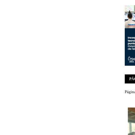
PÁ
Página