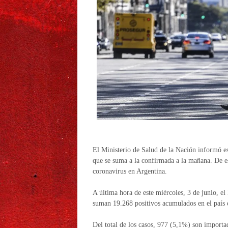
El Ministerio de Salud de la Nación informó es
que se suma a la confirmada a la mañana. De e
coronavirus en Argentina.
A última hora de este miércoles, 3 de junio, el
suman 19.268 positivos acumulados en el país 
Del total de los casos, 977 (5,1%) son importa