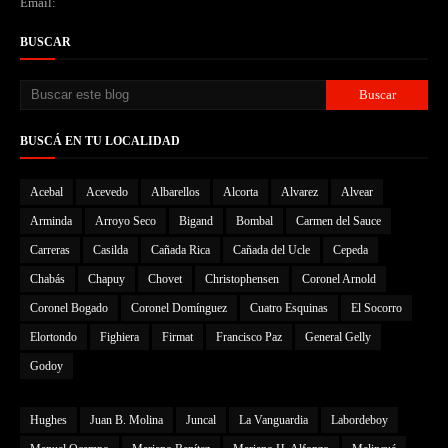
Email:
BUSCAR
BUSCÁ EN TU LOCALIDAD
Acebal
Acevedo
Albarellos
Alcorta
Alvarez
Alvear
Arminda
Arroyo Seco
Bigand
Bombal
Carmen del Sauce
Carreras
Casilda
Cañada Rica
Cañada del Ucle
Cepeda
Chabás
Chapuy
Chovet
Christophensen
Coronel Arnold
Coronel Bogado
Coronel Domínguez
Cuatro Esquinas
El Socorro
Elortondo
Fighiera
Firmat
Francisco Paz
General Gelly
Godoy
Hughes
Juan B. Molina
Juncal
La Vanguardia
Labordeboy