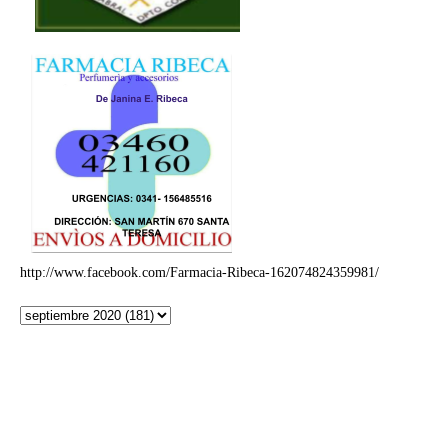
http://www.facebook.com/Farmacia-Ribeca-162074824359981/