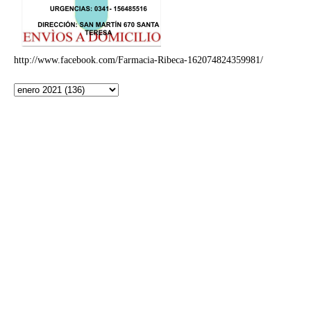
http://www.facebook.com/Farmacia-Ribeca-162074824359981/