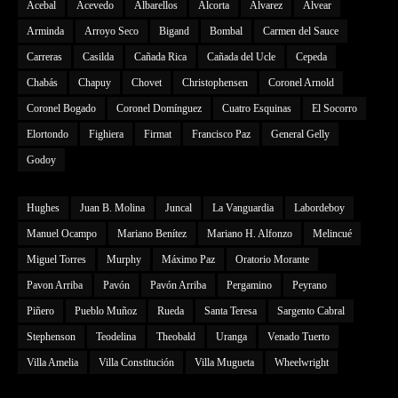
Acebal
Acevedo
Albarellos
Alcorta
Alvarez
Alvear
Arminda
Arroyo Seco
Bigand
Bombal
Carmen del Sauce
Carreras
Casilda
Cañada Rica
Cañada del Ucle
Cepeda
Chabás
Chapuy
Chovet
Christophensen
Coronel Arnold
Coronel Bogado
Coronel Domínguez
Cuatro Esquinas
El Socorro
Elortondo
Fighiera
Firmat
Francisco Paz
General Gelly
Godoy
Hughes
Juan B. Molina
Juncal
La Vanguardia
Labordeboy
Manuel Ocampo
Mariano Benítez
Mariano H. Alfonzo
Melincué
Miguel Torres
Murphy
Máximo Paz
Oratorio Morante
Pavon Arriba
Pavón
Pavón Arriba
Pergamino
Peyrano
Piñero
Pueblo Muñoz
Rueda
Santa Teresa
Sargento Cabral
Stephenson
Teodelina
Theobald
Uranga
Venado Tuerto
Villa Amelia
Villa Constitución
Villa Mugueta
Wheelwright