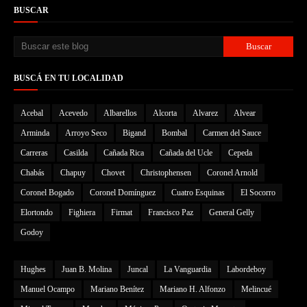
BUSCAR
BUSCÁ EN TU LOCALIDAD
Acebal
Acevedo
Albarellos
Alcorta
Alvarez
Alvear
Arminda
Arroyo Seco
Bigand
Bombal
Carmen del Sauce
Carreras
Casilda
Cañada Rica
Cañada del Ucle
Cepeda
Chabás
Chapuy
Chovet
Christophensen
Coronel Arnold
Coronel Bogado
Coronel Domínguez
Cuatro Esquinas
El Socorro
Elortondo
Fighiera
Firmat
Francisco Paz
General Gelly
Godoy
Hughes
Juan B. Molina
Juncal
La Vanguardia
Labordeboy
Manuel Ocampo
Mariano Benítez
Mariano H. Alfonzo
Melincué