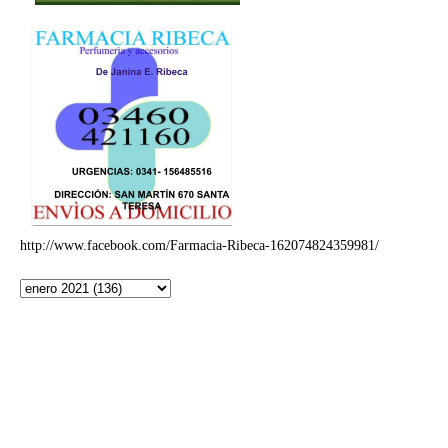
http://www.facebook.com/Farmacia-Ribeca-162074824359981/