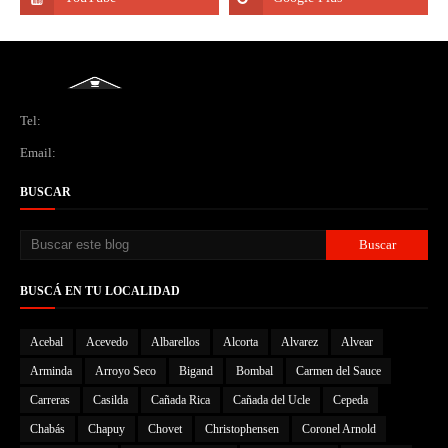
Tel:
Email:
BUSCAR
BUSCÁ EN TU LOCALIDAD
Acebal
Acevedo
Albarellos
Alcorta
Alvarez
Alvear
Arminda
Arroyo Seco
Bigand
Bombal
Carmen del Sauce
Carreras
Casilda
Cañada Rica
Cañada del Ucle
Cepeda
Chabás
Chapuy
Chovet
Christophensen
Coronel Arnold