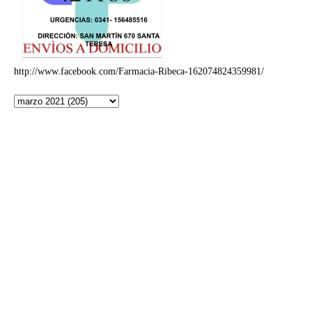
http://www.facebook.com/Farmacia-Ribeca-162074824359981/