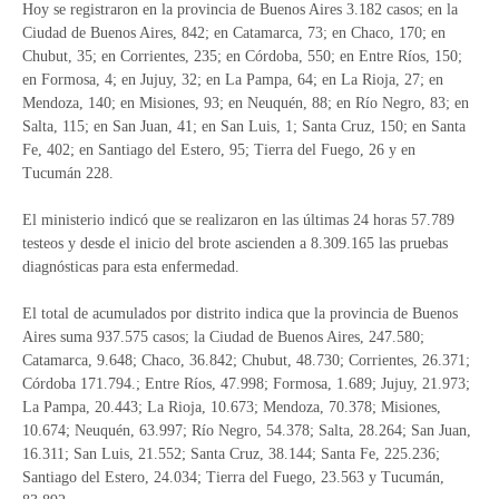
Hoy se registraron en la provincia de Buenos Aires 3.182 casos; en la
Ciudad de Buenos Aires, 842; en Catamarca, 73; en Chaco, 170; en
Chubut, 35; en Corrientes, 235; en Córdoba, 550; en Entre Ríos, 150;
en Formosa, 4; en Jujuy, 32; en La Pampa, 64; en La Rioja, 27; en
Mendoza, 140; en Misiones, 93; en Neuquén, 88; en Río Negro, 83; en
Salta, 115; en San Juan, 41; en San Luis, 1; Santa Cruz, 150; en Santa
Fe, 402; en Santiago del Estero, 95; Tierra del Fuego, 26 y en
Tucumán 228.
El ministerio indicó que se realizaron en las últimas 24 horas 57.789
testeos y desde el inicio del brote ascienden a 8.309.165 las pruebas
diagnósticas para esta enfermedad.
El total de acumulados por distrito indica que la provincia de Buenos
Aires suma 937.575 casos; la Ciudad de Buenos Aires, 247.580;
Catamarca, 9.648; Chaco, 36.842; Chubut, 48.730; Corrientes, 26.371;
Córdoba 171.794.; Entre Ríos, 47.998; Formosa, 1.689; Jujuy, 21.973;
La Pampa, 20.443; La Rioja, 10.673; Mendoza, 70.378; Misiones,
10.674; Neuquén, 63.997; Río Negro, 54.378; Salta, 28.264; San Juan,
16.311; San Luis, 21.552; Santa Cruz, 38.144; Santa Fe, 225.236;
Santiago del Estero, 24.034; Tierra del Fuego, 23.563 y Tucumán,