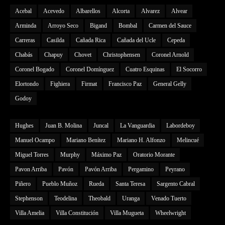
Acebal
Acevedo
Albarellos
Alcorta
Alvarez
Alvear
Arminda
Arroyo Seco
Bigand
Bombal
Carmen del Sauce
Carreras
Casilda
Cañada Rica
Cañada del Ucle
Cepeda
Chabás
Chapuy
Chovet
Christophensen
Coronel Arnold
Coronel Bogado
Coronel Domínguez
Cuatro Esquinas
El Socorro
Elortondo
Fighiera
Firmat
Francisco Paz
General Gelly
Godoy
Hughes
Juan B. Molina
Juncal
La Vanguardia
Labordeboy
Manuel Ocampo
Mariano Benítez
Mariano H. Alfonzo
Melincué
Miguel Torres
Murphy
Máximo Paz
Oratorio Morante
Pavon Arriba
Pavón
Pavón Arriba
Pergamino
Peyrano
Piñero
Pueblo Muñoz
Rueda
Santa Teresa
Sargento Cabral
Stephenson
Teodelina
Theobald
Uranga
Venado Tuerto
Villa Amelia
Villa Constitución
Villa Mugueta
Wheelwright