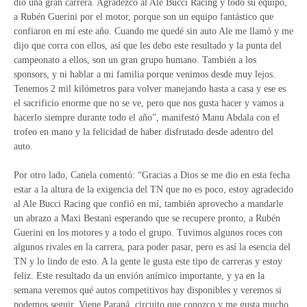
dio una gran carrera. Agradezco al Ale Bucci Racing y todo su equipo,
a Rubén Guerini por el motor, porque son un equipo fantástico que
confiaron en mí este año. Cuando me quedé sin auto Ale me llamó y me
dijo que corra con ellos, así que les debo este resultado y la punta del
campeonato a ellos, son un gran grupo humano. También a los
sponsors, y ni hablar a mi familia porque venimos desde muy lejos.
Tenemos 2 mil kilómetros para volver manejando hasta a casa y ese es
el sacrificio enorme que no se ve, pero que nos gusta hacer y vamos a
hacerlo siempre durante todo el año”, manifestó Manu Abdala con el
trofeo en mano y la felicidad de haber disfrutado desde adentro del
auto.
Por otro lado, Canela comentó: “Gracias a Dios se me dio en esta fecha
estar a la altura de la exigencia del TN que no es poco, estoy agradecido
al Ale Bucci Racing que confió en mí, también aprovecho a mandarle
un abrazo a Maxi Bestani esperando que se recupere pronto, a Rubén
Guerini en los motores y a todo el grupo. Tuvimos algunos roces con
algunos rivales en la carrera, para poder pasar, pero es así la esencia del
TN y lo lindo de esto. A la gente le gusta este tipo de carreras y estoy
feliz. Este resultado da un envión anímico importante, y ya en la
semana veremos qué autos competitivos hay disponibles y veremos si
podemos seguir. Viene Paraná, circuito que conozco y me gusta mucho