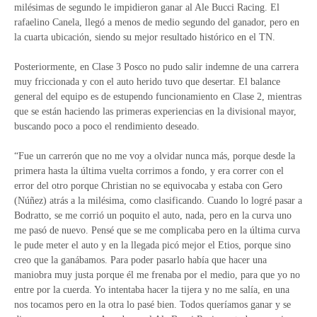
milésimas de segundo le impidieron ganar al Ale Bucci Racing. El
rafaelino Canela, llegó a menos de medio segundo del ganador, pero en
la cuarta ubicación, siendo su mejor resultado histórico en el TN.
Posteriormente, en Clase 3 Posco no pudo salir indemne de una carrera
muy friccionada y con el auto herido tuvo que desertar. El balance
general del equipo es de estupendo funcionamiento en Clase 2, mientras
que se están haciendo las primeras experiencias en la divisional mayor,
buscando poco a poco el rendimiento deseado.
“Fue un carrerón que no me voy a olvidar nunca más, porque desde la
primera hasta la última vuelta corrimos a fondo, y era correr con el
error del otro porque Christian no se equivocaba y estaba con Gero
(Núñez) atrás a la milésima, como clasificando. Cuando lo logré pasar a
Bodratto, se me corrió un poquito el auto, nada, pero en la curva uno
me pasó de nuevo. Pensé que se me complicaba pero en la última curva
le pude meter el auto y en la llegada picó mejor el Etios, porque sino
creo que la ganábamos. Para poder pasarlo había que hacer una
maniobra muy justa porque él me frenaba por el medio, para que yo no
entre por la cuerda. Yo intentaba hacer la tijera y no me salía, en una
nos tocamos pero en la otra lo pasé bien. Todos queríamos ganar y se