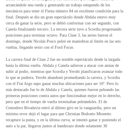
arrancándole una rueda y generando un trabajo estupendo de los
mecánicos para tener el Fiesta número 84 en excelente condición para la
final. Después se dio un gran espectáculo donde Abdala estuvo muy
cerca de ganar la serie, pero se debió conformar con ser segundo, con
Canela finalizando tercero. La tercera serie tuvo a Scordia progresando
posiciones para terminar octavo. Para Clase 3, las series fueron el
domingo, donde Nicolás Posco peleó en maniobras al límite en las seis
vueltas, llegando sexto con el Ford Focus.
La carrera final de Clase 2 fue un notable espectáculo desde la largada
hasta la última vuelta. Abdala y Canela salieron a atacar con ansias de
subir al podio, mientras que Scordia y Yerobi planificaron avanzar todo
lo que se pudiera. Yerobi abandonó promediando la carrera, y Scordia
con el Fiat Argo supo ganar muchas ubicaciones para ser 16º. Pero lo
más destacado fue lo de Abdala y Canela, quienes fueron peleando las
primeras posiciones contra autos que funcionaban mejor en lo derecho,
pero que en el tiempo de vuelta terminaban peleándoles. El de
Comodoro Rivadavia entró al último giro en la vanguardia, pero un
mínimo error dejó el lugar para que Christian Bodratto Mionetto
recapture la punta, y en la última curva, se intentó ganar y poniendo el
auto a la par, llegaron juntos al banderazo donde solamente 30