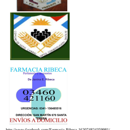
http://www.facebook.com/Farmacia-Ribeca-162074824359981/