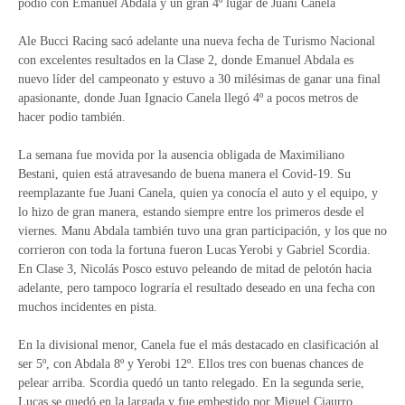
podio con Emanuel Abdala y un gran 4º lugar de Juani Canela
Ale Bucci Racing sacó adelante una nueva fecha de Turismo Nacional
con excelentes resultados en la Clase 2, donde Emanuel Abdala es
nuevo líder del campeonato y estuvo a 30 milésimas de ganar una final
apasionante, donde Juan Ignacio Canela llegó 4º a pocos metros de
hacer podio también.
La semana fue movida por la ausencia obligada de Maximiliano
Bestani, quien está atravesando de buena manera el Covid-19. Su
reemplazante fue Juani Canela, quien ya conocía el auto y el equipo, y
lo hizo de gran manera, estando siempre entre los primeros desde el
viernes. Manu Abdala también tuvo una gran participación, y los que no
corrieron con toda la fortuna fueron Lucas Yerobi y Gabriel Scordia.
En Clase 3, Nicolás Posco estuvo peleando de mitad de pelotón hacia
adelante, pero tampoco lograría el resultado deseado en una fecha con
muchos incidentes en pista.
En la divisional menor, Canela fue el más destacado en clasificación al
ser 5º, con Abdala 8º y Yerobi 12º. Ellos tres con buenas chances de
pelear arriba. Scordia quedó un tanto relegado. En la segunda serie,
Lucas se quedó en la largada y fue embestido por Miguel Ciaurro,