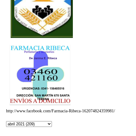
http://www.facebook.com/Farmacia-Ribeca-162074824359981/