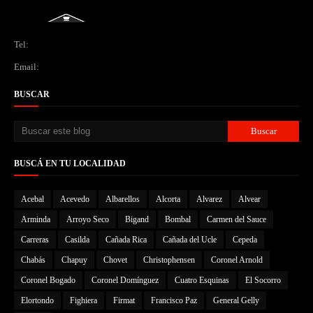
Tel:
Email:
BUSCAR
BUSCÁ EN TU LOCALIDAD
Acebal
Acevedo
Albarellos
Alcorta
Alvarez
Alvear
Arminda
Arroyo Seco
Bigand
Bombal
Carmen del Sauce
Carreras
Casilda
Cañada Rica
Cañada del Ucle
Cepeda
Chabás
Chapuy
Chovet
Christophensen
Coronel Arnold
Coronel Bogado
Coronel Domínguez
Cuatro Esquinas
El Socorro
Elortondo
Fighiera
Firmat
Francisco Paz
General Gelly