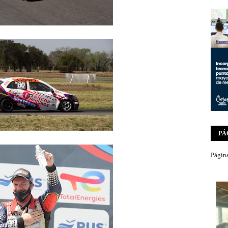
PÁ
Página