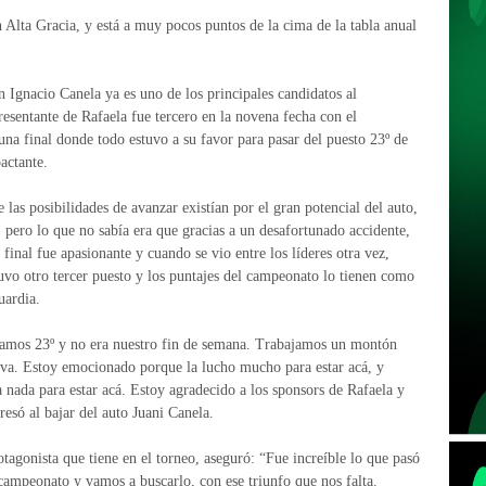
en Alta Gracia, y está a muy pocos puntos de la cima de la tabla anual
n Ignacio Canela ya es uno de los principales candidatos al
resentante de Rafaela fue tercero en la novena fecha con el
a final donde todo estuvo a su favor para pasar del puesto 23º de
pactante.
las posibilidades de avanzar existían por el gran potencial del auto,
t, pero lo que no sabía era que gracias a un desafortunado accidente,
inal fue apasionante y cuando se vio entre los líderes otra vez,
uvo otro tercer puesto y los puntajes del campeonato lo tienen como
uardia.
gamos 23º y no era nuestro fin de semana. Trabajamos un montón
va. Estoy emocionado porque la lucho mucho para estar acá, y
nada para estar acá. Estoy agradecido a los sponsors de Rafaela y
esó al bajar del auto Juani Canela.
otagonista que tiene en el torneo, aseguró: “Fue increíble lo que pasó
 campeonato y vamos a buscarlo, con ese triunfo que nos falta.