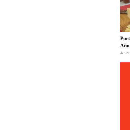
Port
Año 
www