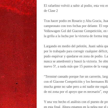
El rafaelino volvió a subir al podio, esta vez 
de Clase 2
Tras hacer podio en Rosario y Alta Gracia, Jua
campeonato con tres fechas por delante. El rep
Volkswagen Gol del Giacone Competición, en un
la grilla a la lucha por la victoria de forma im
Largando en medio del pelotón, Juani sabía que 
por lo trabajado para corregir cualquier défici
pudo esquivar y quedarse en zona de podio. La f
nunca se amedrentó y buscó la victoria. Se obt
nuevo 5º, a nada más que 15 puntos de la vang
“Terminé cansado porque fue un carrerón, lar
con el Giacone Competición y los hermanos Ri
mucha gente no sabe pero a mí nadie me regala 
de mi zona por el apoyo que es necesario”, expr
Y una vez hecho el análisis con el puesto de pr
en esta final. Ahora estamos en la pelea por el