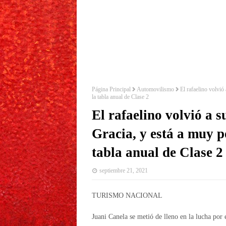
Página Principal
Automovilismo
El rafaelino volvió
la tabla anual de Clase 2
El rafaelino volvió a s
Gracia, y está a muy p
tabla anual de Clase 2
septiembre 21, 2021
TURISMO NACIONAL
Juani Canela se metió de lleno en la lucha por