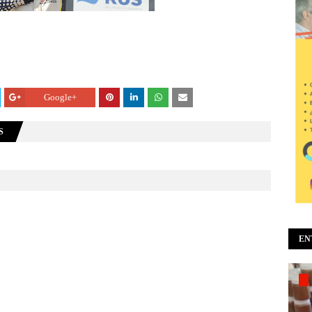
Google+
S
EN