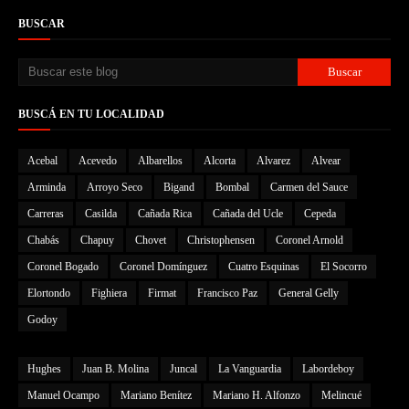
BUSCAR
BUSCÁ EN TU LOCALIDAD
Acebal
Acevedo
Albarellos
Alcorta
Alvarez
Alvear
Arminda
Arroyo Seco
Bigand
Bombal
Carmen del Sauce
Carreras
Casilda
Cañada Rica
Cañada del Ucle
Cepeda
Chabás
Chapuy
Chovet
Christophensen
Coronel Arnold
Coronel Bogado
Coronel Domínguez
Cuatro Esquinas
El Socorro
Elortondo
Fighiera
Firmat
Francisco Paz
General Gelly
Godoy
Hughes
Juan B. Molina
Juncal
La Vanguardia
Labordeboy
Manuel Ocampo
Mariano Benítez
Mariano H. Alfonzo
Melincué