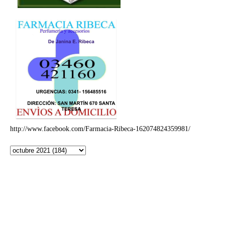
http://www.facebook.com/Farmacia-Ribeca-162074824359981/