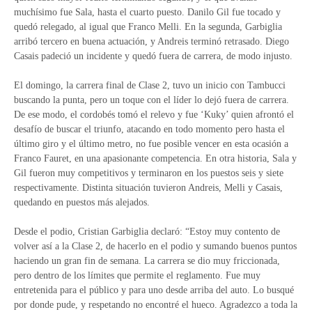
muchísimo fue Sala, hasta el cuarto puesto. Danilo Gil fue tocado y
quedó relegado, al igual que Franco Melli. En la segunda, Garbiglia
arribó tercero en buena actuación, y Andreis terminó retrasado. Diego
Casais padeció un incidente y quedó fuera de carrera, de modo injusto.
El domingo, la carrera final de Clase 2, tuvo un inicio con Tambucci
buscando la punta, pero un toque con el líder lo dejó fuera de carrera.
De ese modo, el cordobés tomó el relevo y fue ‘Kuky’ quien afrontó el
desafío de buscar el triunfo, atacando en todo momento pero hasta el
último giro y el último metro, no fue posible vencer en esta ocasión a
Franco Fauret, en una apasionante competencia. En otra historia, Sala y
Gil fueron muy competitivos y terminaron en los puestos seis y siete
respectivamente. Distinta situación tuvieron Andreis, Melli y Casais,
quedando en puestos más alejados.
Desde el podio, Cristian Garbiglia declaró: “Estoy muy contento de
volver así a la Clase 2, de hacerlo en el podio y sumando buenos puntos
haciendo un gran fin de semana. La carrera se dio muy friccionada,
pero dentro de los límites que permite el reglamento. Fue muy
entretenida para el público y para uno desde arriba del auto. Lo busqué
por donde pude, y respetando no encontré el hueco. Agradezco a toda la