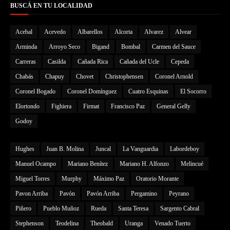
BUSCÁ EN TU LOCALIDAD
Acebal
Acevedo
Albarellos
Alcorta
Alvarez
Alvear
Arminda
Arroyo Seco
Bigand
Bombal
Carmen del Sauce
Carreras
Casilda
Cañada Rica
Cañada del Ucle
Cepeda
Chabás
Chapuy
Chovet
Christophensen
Coronel Arnold
Coronel Bogado
Coronel Domínguez
Cuatro Esquinas
El Socorro
Elortondo
Fighiera
Firmat
Francisco Paz
General Gelly
Godoy
Hughes
Juan B. Molina
Juncal
La Vanguardia
Labordeboy
Manuel Ocampo
Mariano Benítez
Mariano H. Alfonzo
Melincué
Miguel Torres
Murphy
Máximo Paz
Oratorio Morante
Pavon Arriba
Pavón
Pavón Arriba
Pergamino
Peyrano
Piñero
Pueblo Muñoz
Rueda
Santa Teresa
Sargento Cabral
Stephenson
Teodelina
Theobald
Uranga
Venado Tuerto