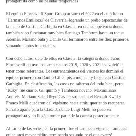
protagonista como las pasadas temporadas
El equipo Fiornovelli Sport Group arrancó el 2022 en el autódromo
‘Hermanos Emiliozzi’ de Olavarría, logrando un podio espectacular de
la mano de Cristian Garbiglia en Clase 2, en una competencia donde
también supo funcionar muy bien Santiago Tambucci hasta un toque.
Además, Mariano Sala y Danilo Gil terminaron entre los diez primeros,
sumando puntos importantes.
Con ocho autos, siete de ellos en Clase 2, la categoría donde Fabio
Fiornovelli obtuvo los campeonatos 2019, 2020 y 2021 los volvió a
tener como referentes. Los entrenamientos del viernes los dominó el
equipo, primero con Danilo Gil en pista mojada, y luego con Cristian
Garbiglia. En clasificación, las cosas no salieron del todo bien, pero
‘Kuky’ fue cuarto, Gil quinto y Tambucci noveno. Maximiliano
Andreis, Mariano Sala, Diego Casais estrenando el Renault Kwid y
Franco Melli quedaron del vigésimo hacia atrás, queriendo recuperar.
Párrafo aparte para la Clase 3, donde Luigi Melli no pudo ser
protagonista y no llegó a tomar parte de la carrera posteriormente.
Al turno de las series, en la primera fue el campeón vigente, Tambucci
quien sacó mayor rédito terminando segundo, y el que avanzó