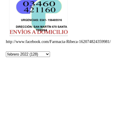
http://www.facebook.com/Farmacia-Ribeca-162074824359981/