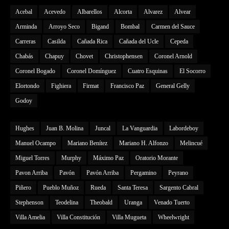
Acebal
Acevedo
Albarellos
Alcorta
Alvarez
Alvear
Arminda
Arroyo Seco
Bigand
Bombal
Carmen del Sauce
Carreras
Casilda
Cañada Rica
Cañada del Ucle
Cepeda
Chabás
Chapuy
Chovet
Christophensen
Coronel Arnold
Coronel Bogado
Coronel Domínguez
Cuatro Esquinas
El Socorro
Elortondo
Fighiera
Firmat
Francisco Paz
General Gelly
Godoy
Hughes
Juan B. Molina
Juncal
La Vanguardia
Labordeboy
Manuel Ocampo
Mariano Benítez
Mariano H. Alfonzo
Melincué
Miguel Torres
Murphy
Máximo Paz
Oratorio Morante
Pavon Arriba
Pavón
Pavón Arriba
Pergamino
Peyrano
Piñero
Pueblo Muñoz
Rueda
Santa Teresa
Sargento Cabral
Stephenson
Teodelina
Theobald
Uranga
Venado Tuerto
Villa Amelia
Villa Constitución
Villa Mugueta
Wheelwright