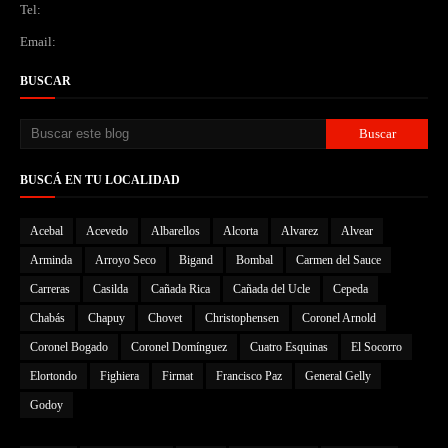
Tel:
Email:
BUSCAR
BUSCÁ EN TU LOCALIDAD
Acebal
Acevedo
Albarellos
Alcorta
Alvarez
Alvear
Arminda
Arroyo Seco
Bigand
Bombal
Carmen del Sauce
Carreras
Casilda
Cañada Rica
Cañada del Ucle
Cepeda
Chabás
Chapuy
Chovet
Christophensen
Coronel Arnold
Coronel Bogado
Coronel Domínguez
Cuatro Esquinas
El Socorro
Elortondo
Fighiera
Firmat
Francisco Paz
General Gelly
Godoy