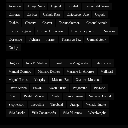
Arminda
Arroyo Seco
Bigand
Bombal
Carmen del Sauce
Carreras
Casilda
Cañada Rica
Cañada del Ucle
Cepeda
Chabás
Chapuy
Chovet
Christophensen
Coronel Arnold
Coronel Bogado
Coronel Domínguez
Cuatro Esquinas
El Socorro
Elortondo
Fighiera
Firmat
Francisco Paz
General Gelly
Godoy
Hughes
Juan B. Molina
Juncal
La Vanguardia
Labordeboy
Manuel Ocampo
Mariano Benítez
Mariano H. Alfonzo
Melincué
Miguel Torres
Murphy
Máximo Paz
Oratorio Morante
Pavon Arriba
Pavón
Pavón Arriba
Pergamino
Peyrano
Piñero
Pueblo Muñoz
Rueda
Santa Teresa
Sargento Cabral
Stephenson
Teodelina
Theobald
Uranga
Venado Tuerto
Villa Amelia
Villa Constitución
Villa Mugueta
Wheelwright