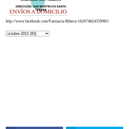
http://www.facebook.com/Farmacia-Ribeca-162074824359981/