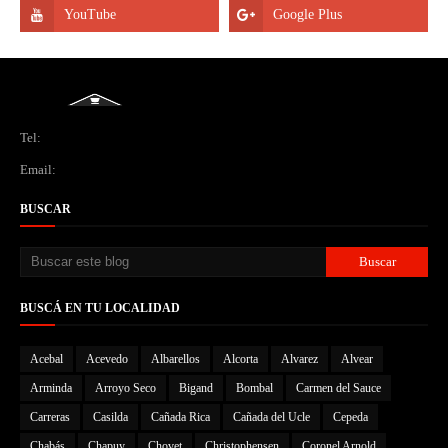
Tel:
Email:
BUSCAR
BUSCÁ EN TU LOCALIDAD
Acebal
Acevedo
Albarellos
Alcorta
Alvarez
Alvear
Arminda
Arroyo Seco
Bigand
Bombal
Carmen del Sauce
Carreras
Casilda
Cañada Rica
Cañada del Ucle
Cepeda
Chabás
Chapuy
Chovet
Christophensen
Coronel Arnold