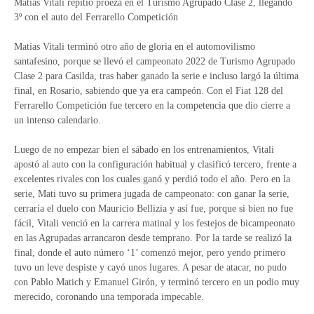
Matías Vitali repitió proeza en el Turismo Agrupado Clase 2, llegando
3º con el auto del Ferrarello Competición
Matías Vitali terminó otro año de gloria en el automovilismo
santafesino, porque se llevó el campeonato 2022 de Turismo Agrupado
Clase 2 para Casilda, tras haber ganado la serie e incluso largó la última
final, en Rosario, sabiendo que ya era campeón. Con el Fiat 128 del
Ferrarello Competición fue tercero en la competencia que dio cierre a
un intenso calendario.
Luego de no empezar bien el sábado en los entrenamientos, Vitali
apostó al auto con la configuración habitual y clasificó tercero, frente a
excelentes rivales con los cuales ganó y perdió todo el año. Pero en la
serie, Mati tuvo su primera jugada de campeonato: con ganar la serie,
cerraría el duelo con Mauricio Bellizia y así fue, porque si bien no fue
fácil, Vitali venció en la carrera matinal y los festejos de bicampeonato
en las Agrupadas arrancaron desde temprano. Por la tarde se realizó la
final, donde el auto número ‘1’ comenzó mejor, pero yendo primero
tuvo un leve despiste y cayó unos lugares. A pesar de atacar, no pudo
con Pablo Matich y Emanuel Girón, y terminó tercero en un podio muy
merecido, coronando una temporada impecable.