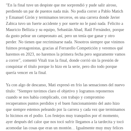
“En la final tuve un despiste que me sorprendió y pude salir airoso,
perdiendo un par de puestos nada más. No podía correr a Pablo Matich
y Emanuel Girón y terminamos terceros, en una carrera donde Javier
Zabica tuvo un fuerte accidente y por suerte no le pasó nada. Felicito a
Mauricio Bellizia y su equipo, Sebastián Abad, Raúl Fernández, porque
da gusto pelear un campeonato así, pero un tenía que ganar y otro
perder. No tienen que recriminarse nada. Nosotros siempre que vinimos
fuimos protagonistas, gracias al Ferrarello Competición y veremos qué
haremos en 2023, no haremos la primera fecha pero seguramente vamos
a correr”, comentó Vitali tras la final, donde corrió sin la presión de
conquistar el título porque lo hizo en la serie, pero dio todo porque
quería vencer en la final.
Ya con algo de descanso, Mati expresó en frío las sensaciones del nuevo
título: “Siempre tuvimos claro el objetivo y logramos reponernos
cuando se nos había complicado, con trabajo y compromiso
recuperamos puntos perdidos y el buen funcionamiento del auto hizo
que siempre estemos peleando por la carrera y cada vez que terminamos
lo hicimos en el podio. Los festejos muy tranquilos por el momento,
ayer después del calor que nos tocó sufrir llegamos a la tardecita y tocó
acomodar las cosas que eran un montón... Igualmente muy muy felices