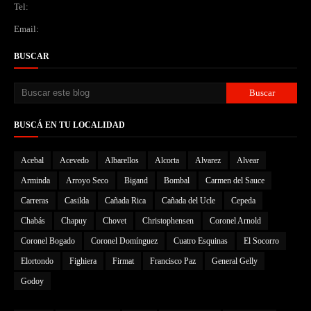
Tel:
Email:
BUSCAR
BUSCÁ EN TU LOCALIDAD
Acebal
Acevedo
Albarellos
Alcorta
Alvarez
Alvear
Arminda
Arroyo Seco
Bigand
Bombal
Carmen del Sauce
Carreras
Casilda
Cañada Rica
Cañada del Ucle
Cepeda
Chabás
Chapuy
Chovet
Christophensen
Coronel Arnold
Coronel Bogado
Coronel Domínguez
Cuatro Esquinas
El Socorro
Elortondo
Fighiera
Firmat
Francisco Paz
General Gelly
Godoy