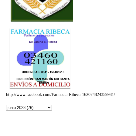
http://www.facebook.com/Farmacia-Ribeca-162074824359981/