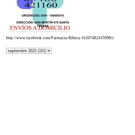
http://www.facebook.com/Farmacia-Ribeca-162074824359981/