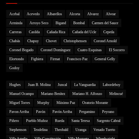
Acebal
Acevedo
Albarellos
Alcorta
Alvarez
Alvear
Arminda
Arroyo Seco
Bigand
Bombal
Carmen del Sauce
Carreras
Casilda
Cañada Rica
Cañada del Ucle
Cepeda
Chabás
Chapuy
Chovet
Christophensen
Coronel Arnold
Coronel Bogado
Coronel Domínguez
Cuatro Esquinas
El Socorro
Elortondo
Fighiera
Firmat
Francisco Paz
General Gelly
Godoy
Hughes
Juan B. Molina
Juncal
La Vanguardia
Labordeboy
Manuel Ocampo
Mariano Benítez
Mariano H. Alfonzo
Melincué
Miguel Torres
Murphy
Máximo Paz
Oratorio Morante
Pavon Arriba
Pavón
Pavón Arriba
Pergamino
Peyrano
Piñero
Pueblo Muñoz
Rueda
Santa Teresa
Sargento Cabral
Stephenson
Teodelina
Theobald
Uranga
Venado Tuerto
Villa Amelia
Villa Constitución
Villa Mugueta
Wheelwright