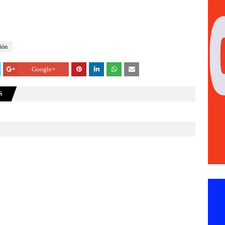
ción
Google+
S