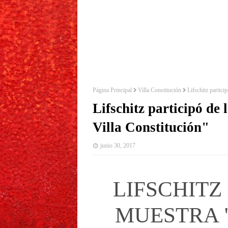
Página Principal
Villa Constitución
Lifschitz partici
Lifschitz participó de 
Villa Constitución"
junio 30, 2017
LIFSCHITZ
MUESTRA "