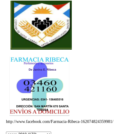
http://www.facebook.com/Farmacia-Ribeca-162074824359981/