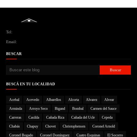
Tel:
Email:
BUSCAR
BUSCÁ EN TU LOCALIDAD
Acebal
Acevedo
Albarellos
Alcorta
Alvarez
Alvear
Arminda
Arroyo Seco
Bigand
Bombal
Carmen del Sauce
Carreras
Casilda
Cañada Rica
Cañada del Ucle
Cepeda
Chabás
Chapuy
Chovet
Christophensen
Coronel Arnold
Coronel Bogado
Coronel Domínguez
Cuatro Esquinas
El Socorro