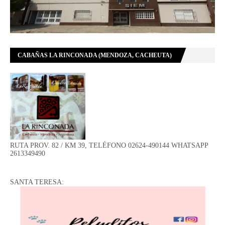
CABAÑAS LA RINCONADA (MENDOZA, CACHEUTA)
RUTA PROV. 82 / KM 39, TELÉFONO 02624-490144 WHATSAPP
2613349490
SANTA TERESA: