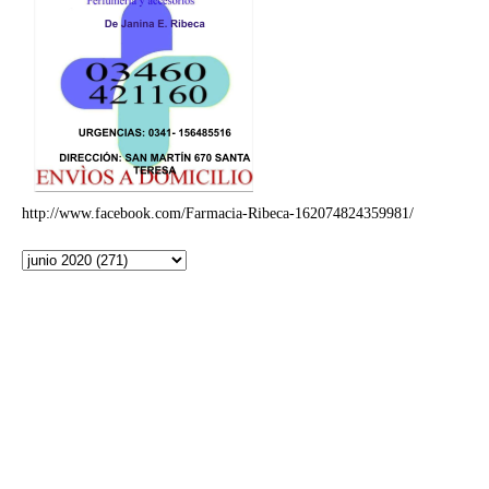
http://www.facebook.com/Farmacia-Ribeca-162074824359981/