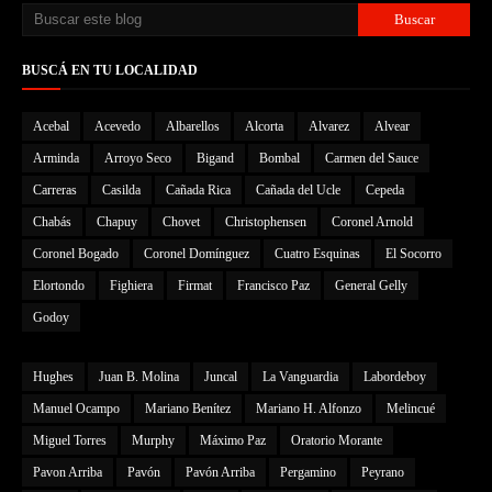
BUSCÁ EN TU LOCALIDAD
Acebal
Acevedo
Albarellos
Alcorta
Alvarez
Alvear
Arminda
Arroyo Seco
Bigand
Bombal
Carmen del Sauce
Carreras
Casilda
Cañada Rica
Cañada del Ucle
Cepeda
Chabás
Chapuy
Chovet
Christophensen
Coronel Arnold
Coronel Bogado
Coronel Domínguez
Cuatro Esquinas
El Socorro
Elortondo
Fighiera
Firmat
Francisco Paz
General Gelly
Godoy
Hughes
Juan B. Molina
Juncal
La Vanguardia
Labordeboy
Manuel Ocampo
Mariano Benítez
Mariano H. Alfonzo
Melincué
Miguel Torres
Murphy
Máximo Paz
Oratorio Morante
Pavon Arriba
Pavón
Pavón Arriba
Pergamino
Peyrano