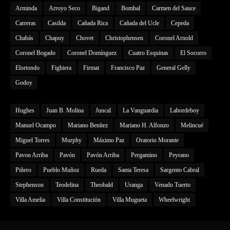
Arminda
Arroyo Seco
Bigand
Bombal
Carmen del Sauce
Carreras
Casilda
Cañada Rica
Cañada del Ucle
Cepeda
Chabás
Chapuy
Chovet
Christophensen
Coronel Arnold
Coronel Bogado
Coronel Domínguez
Cuatro Esquinas
El Socorro
Elortondo
Fighiera
Firmat
Francisco Paz
General Gelly
Godoy
Hughes
Juan B. Molina
Juncal
La Vanguardia
Labordeboy
Manuel Ocampo
Mariano Benítez
Mariano H. Alfonzo
Melincué
Miguel Torres
Murphy
Máximo Paz
Oratorio Morante
Pavon Arriba
Pavón
Pavón Arriba
Pergamino
Peyrano
Piñero
Pueblo Muñoz
Rueda
Santa Teresa
Sargento Cabral
Stephenson
Teodelina
Theobald
Uranga
Venado Tuerto
Villa Amelia
Villa Constitución
Villa Mugueta
Wheelwright