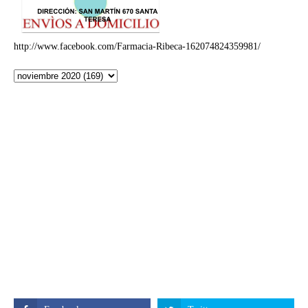
http://www.facebook.com/Farmacia-Ribeca-162074824359981/