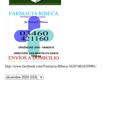
http://www.facebook.com/Farmacia-Ribeca-162074824359981/