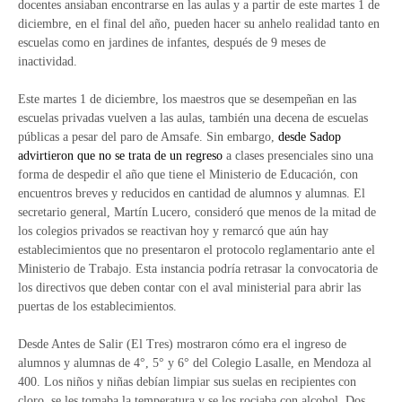
docentes ansiaban encontrarse en las aulas y a partir de este martes 1 de
diciembre, en el final del año, pueden hacer su anhelo realidad tanto en
escuelas como en jardines de infantes, después de 9 meses de
inactividad.
Este martes 1 de diciembre, los maestros que se desempeñan en las
escuelas privadas vuelven a las aulas, también una decena de escuelas
públicas a pesar del paro de Amsafe. Sin embargo,
desde Sadop
advirtieron que no se trata de un regreso
a clases presenciales sino una
forma de despedir el año que tiene el Ministerio de Educación, con
encuentros breves y reducidos en cantidad de alumnos y alumnas. El
secretario general, Martín Lucero, consideró que menos de la mitad de
los colegios privados se reactivan hoy y remarcó que aún hay
establecimientos que no presentaron el protocolo reglamentario ante el
Ministerio de Trabajo. Esta instancia podría retrasar la convocatoria de
los directivos que deben contar con el aval ministerial para abrir las
puertas de los establecimientos.
Desde Antes de Salir (El Tres) mostraron cómo era el ingreso de
alumnos y alumnas de 4°, 5° y 6° del Colegio Lasalle, en Mendoza al
400. Los niños y niñas debían limpiar sus suelas en recipientes con
cloro, se les tomaba la temperatura y se los rociaba con alcohol. Dos