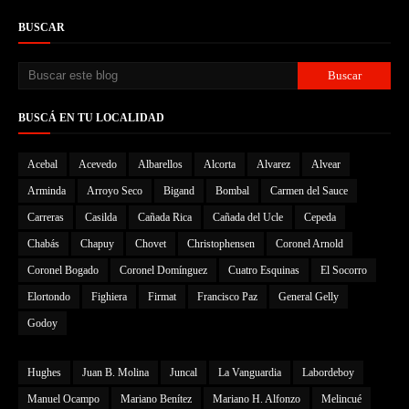
BUSCAR
BUSCÁ EN TU LOCALIDAD
Acebal
Acevedo
Albarellos
Alcorta
Alvarez
Alvear
Arminda
Arroyo Seco
Bigand
Bombal
Carmen del Sauce
Carreras
Casilda
Cañada Rica
Cañada del Ucle
Cepeda
Chabás
Chapuy
Chovet
Christophensen
Coronel Arnold
Coronel Bogado
Coronel Domínguez
Cuatro Esquinas
El Socorro
Elortondo
Fighiera
Firmat
Francisco Paz
General Gelly
Godoy
Hughes
Juan B. Molina
Juncal
La Vanguardia
Labordeboy
Manuel Ocampo
Mariano Benítez
Mariano H. Alfonzo
Melincué