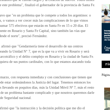
de este problema", finalizó el gobernador de la provincia de Santa Fe.
tuvo que "es un problema que le compete a todos los argentinos: o
cas, o vamos a ver crecer más las complicaciones de lo que vimos
sumar 575 efectivos que estarán en Santa Fe en 15 o 20 días. El
mente en Rosario y Santa Fe Capital, sino también las vías que
desde el norte", precisó Fernández.
 afirmó que "Gendarmería tiene el desarrollo de sus centros
ndo la Unidad N° 7, que es la que va a vivir en Rosario y será
narcotráfico y el delito complejo en Rosario y la ciudad de Santa Fe.
lquiera de sus puntos cardinales, con lo que estamos atacando toda
PÁ
Página
 marzo, con respuesta inmediata y con conclusiones que tienen que
ede estar ordenándonos la Justicia del lugar. Tenemos entonces los
s llevando en poquitos días, más la Unidad Móvil Nº 7, más el resto
ión de un problema bastante complicado y que nosotros queremos darle
a de Seguridad nacional.
firmó que "la instrucción y la decisión política que me dio el