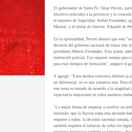
El gobernador de Santa Fe, Omar Perotti, parti
efectivos policiales a la provincia y la creac
el ministro de Seguridad, Aníbal Fernández; q
Manzur; y el titular de Interior, Eduardo de Pe
En la oportunidad, Perotti destacó que esta "no
decisión del gobierno nacional de tomar este t
presidente Alberto Fernández. Esta ayuda, adem
institución policial. Eso requiere tiempo para
para esos tiempos de formación", aseguró el g
Y agregó: "Estos hechos concretos definen la p
un diferencial, no es una instancia más. Para e
este tema es tomado de acuerdo a la magnitud q
expectativa importante en todos nuestros ciuda
"La mejor forma de empezar a resolver un probl
haciendo, que la Nación tome esta decisión hab
requiere a todos: la decisión nacional tomada, l
también requiere el esfuerzo de todos los legis
territorio provincial también se fortalezca. Ne