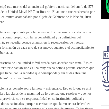
cipó este martes del anuncio del gobierno nacional del envío de 575
ión de la Unidad Móvil N° 7 en Rosario. El anuncio fue encabezado por
uien estuvo acompañado por el jefe de Gabinete de la Nación, Juan
dro.
ticia es importante para la provincia. Es una señal concreta de una
ema como propio, con la responsabilidad y la definición del
ás, se necesita porque estamos en la reconversión de nuestra
 la formación de cada uno de sus nuevos agentes y el acompañamiento
obernador.
resencia de una unidad móvil creada para abordar este tema. Eso es
l territorio santafesino es una muy buena noticia porque sentimos que
ue tiene, con la seriedad que corresponde y sin dudas abre una
danos", sostuvo Perotti.
ema es ponerlo sobre la mesa y enfrentarlo. Eso es lo que se está
la a las claras de la magnitud de lo que hay que resolver y que nos
a provincia con su responsabilidad en su institución policial y
ladores nacionales, porque necesitamos que la estructura federal en
cesitamos que se cubran cargos y la creación de nuevos. Todos tienen