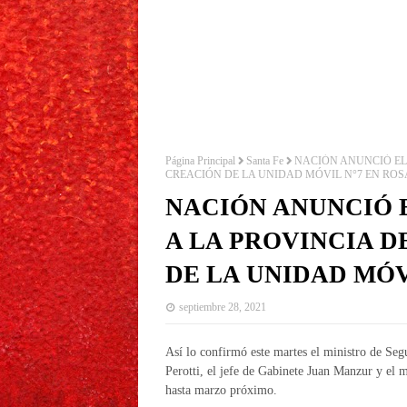
Página Principal
Santa Fe
NACIÓN ANUNCIÓ EL 
CREACIÓN DE LA UNIDAD MÓVIL N°7 EN ROS
NACIÓN ANUNCIÓ E
A LA PROVINCIA D
DE LA UNIDAD MÓV
septiembre 28, 2021
Así lo confirmó este martes el ministro de Se
Perotti, el jefe de Gabinete Juan Manzur y el
hasta marzo próximo.