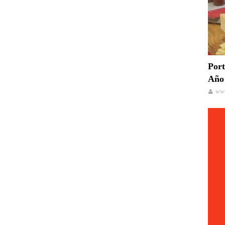
Port
Año 
www