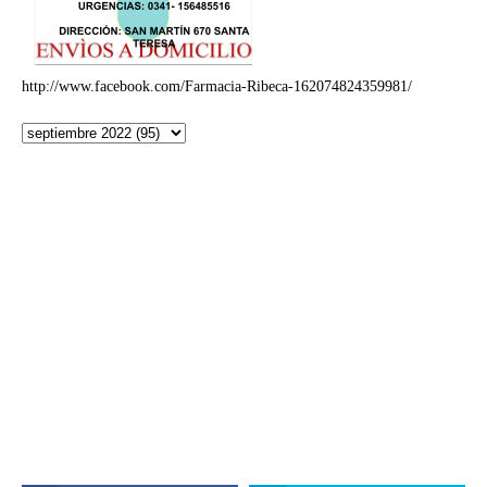
http://www.facebook.com/Farmacia-Ribeca-162074824359981/