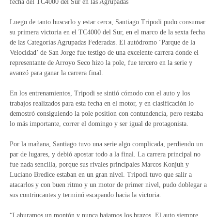
fecha del TC4000 del Sur en las Agrupadas
Luego de tanto buscarlo y estar cerca, Santiago Tripodi pudo consumar
su primera victoria en el TC4000 del Sur, en el marco de la sexta fecha
de las Categorías Agrupadas Federadas. El autódromo ‘Parque de la
Velocidad’ de San Jorge fue testigo de una excelente carrera donde el
representante de Arroyo Seco hizo la pole, fue tercero en la serie y
avanzó para ganar la carrera final.
En los entrenamientos, Tripodi se sintió cómodo con el auto y los
trabajos realizados para esta fecha en el motor, y en clasificación lo
demostró consiguiendo la pole position con contundencia, pero restaba
lo más importante, correr el domingo y ser igual de protagonista.
Por la mañana, Santiago tuvo una serie algo complicada, perdiendo un
par de lugares, y debió apostar todo a la final. La carrera principal no
fue nada sencilla, porque sus rivales principales Marcos Konjuh y
Luciano Bredice estaban en un gran nivel. Tripodi tuvo que salir a
atacarlos y con buen ritmo y un motor de primer nivel, pudo doblegar a
sus contrincantes y terminó escapando hacia la victoria.
“Laburamos un montón y nunca bajamos los brazos. El auto siempre