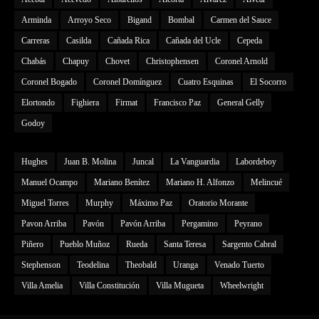
Arminda
Arroyo Seco
Bigand
Bombal
Carmen del Sauce
Carreras
Casilda
Cañada Rica
Cañada del Ucle
Cepeda
Chabás
Chapuy
Chovet
Christophensen
Coronel Arnold
Coronel Bogado
Coronel Domínguez
Cuatro Esquinas
El Socorro
Elortondo
Fighiera
Firmat
Francisco Paz
General Gelly
Godoy
Hughes
Juan B. Molina
Juncal
La Vanguardia
Labordeboy
Manuel Ocampo
Mariano Benítez
Mariano H. Alfonzo
Melincué
Miguel Torres
Murphy
Máximo Paz
Oratorio Morante
Pavon Arriba
Pavón
Pavón Arriba
Pergamino
Peyrano
Piñero
Pueblo Muñoz
Rueda
Santa Teresa
Sargento Cabral
Stephenson
Teodelina
Theobald
Uranga
Venado Tuerto
Villa Amelia
Villa Constitución
Villa Mugueta
Wheelwright