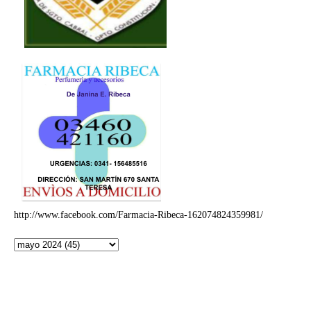
http://www.facebook.com/Farmacia-Ribeca-162074824359981/