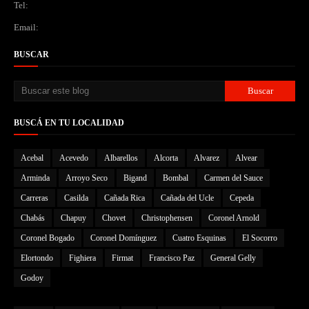
Tel:
Email:
BUSCAR
BUSCÁ EN TU LOCALIDAD
Acebal
Acevedo
Albarellos
Alcorta
Alvarez
Alvear
Arminda
Arroyo Seco
Bigand
Bombal
Carmen del Sauce
Carreras
Casilda
Cañada Rica
Cañada del Ucle
Cepeda
Chabás
Chapuy
Chovet
Christophensen
Coronel Arnold
Coronel Bogado
Coronel Domínguez
Cuatro Esquinas
El Socorro
Elortondo
Fighiera
Firmat
Francisco Paz
General Gelly
Godoy